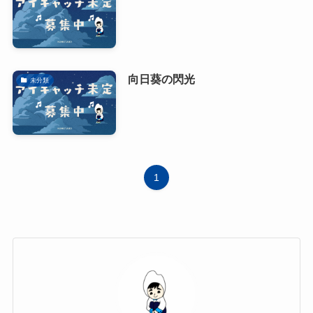
向日葵の閃光
未分類
1