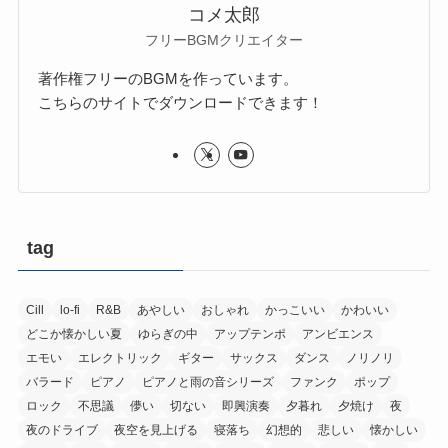
コメ太郎
フリーBGMクリエイター
著作権フリーのBGMを作っています。
こちらのサイトでダウンロードできます！
tag
Cill
lo-fi
R&B
あやしい
おしゃれ
かっこいい
かわいい
どこか懐かしい夏
ゆらぎの中
アップテンポ
アンビエンス
エモい
エレクトリック
ギター
サックス
ダンス
ノリノリ
バラード
ピアノ
ピアノと雨の音シリーズ
ファンク
ポップ
ロック
不思議
儚い
切ない
即興演奏
夕暮れ
夕焼け
夜
夜のドライブ
夜空を見上げる
寝落ち
幻想的
悲しい
懐かしい