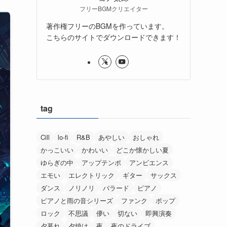
フリーBGMクリエイター
著作権フリーのBGMを作っています。
こちらのサイトでダウンロードできます！
tag
Cill
lo-fi
R&B
あやしい
おしゃれ
かっこいい
かわいい
どこか懐かしい夏
ゆらぎの中
アップテンポ
アンビエンス
エモい
エレクトリック
ギター
サックス
ダンス
ノリノリ
バラード
ピアノ
ピアノと雨の音シリーズ
ファンク
ポップ
ロック
不思議
儚い
切ない
即興演奏
夕暮れ
夕焼け
夜
夜のドライブ