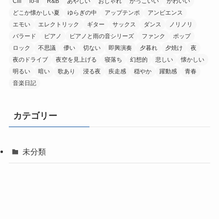
Cill
lo-fi
R&B
あやしい
おしゃれ
かっこいい
かわいい
どこか懐かしい夏
ゆらぎの中
アップテンポ
アンビエンス
エモい
エレクトリック
ギター
サックス
ダンス
ノリノリ
バラード
ピアノ
ピアノと雨の音シリーズ
ファンク
ポップ
ロック
不思議
儚い
切ない
即興演奏
夕暮れ
夕焼け
夜
夜のドライブ
夜空を見上げる
寝落ち
幻想的
悲しい
懐かしい
明るい
暗い
歌あり
浸る夜
疾走感
穏やか
躍動感
青春
音楽日記
カテゴリー
未分類