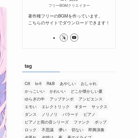
フリーBGMクリエイター
著作権フリーのBGMを作っています。
こちらのサイトでダウンロードできます！
tag
Cill
lo-fi
R&B
あやしい
おしゃれ
かっこいい
かわいい
どこか懐かしい夏
ゆらぎの中
アップテンポ
アンビエンス
エモい
エレクトリック
ギター
サックス
ダンス
ノリノリ
バラード
ピアノ
ピアノと雨の音シリーズ
ファンク
ポップ
ロック
不思議
儚い
切ない
即興演奏
夕暮れ
夕焼け
夜
夜のドライブ