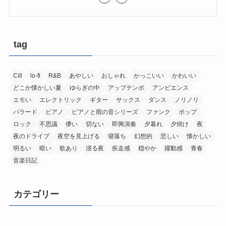
tag
Cill
lo-fi
R&B
あやしい
おしゃれ
かっこいい
かわいい
どこか懐かしい夏
ゆらぎの中
アップテンポ
アンビエンス
エモい
エレクトリック
ギター
サックス
ダンス
ノリノリ
バラード
ピアノ
ピアノと雨の音シリーズ
ファンク
ポップ
ロック
不思議
儚い
切ない
即興演奏
夕暮れ
夕焼け
夜
夜のドライブ
夜空を見上げる
寝落ち
幻想的
悲しい
懐かしい
明るい
暗い
歌あり
浸る夜
疾走感
穏やか
躍動感
青春
音楽日記
カテゴリー