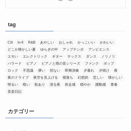
tag
Cill
lo-fi
R&B
あやしい
おしゃれ
かっこいい
かわいい
どこか懐かしい夏
ゆらぎの中
アップテンポ
アンビエンス
エモい
エレクトリック
ギター
サックス
ダンス
ノリノリ
バラード
ピアノ
ピアノと雨の音シリーズ
ファンク
ポップ
ロック
不思議
儚い
切ない
即興演奏
夕暮れ
夕焼け
夜
夜のドライブ
夜空を見上げる
寝落ち
幻想的
悲しい
懐かしい
明るい
暗い
歌あり
浸る夜
疾走感
穏やか
躍動感
青春
音楽日記
カテゴリー