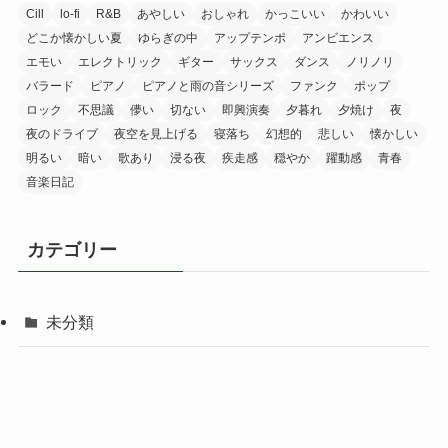
Cill
lo-fi
R&B
あやしい
おしゃれ
かっこいい
かわいい
どこか懐かしい夏
ゆらぎの中
アップテンポ
アンビエンス
エモい
エレクトリック
ギター
サックス
ダンス
ノリノリ
バラード
ピアノ
ピアノと雨の音シリーズ
ファンク
ポップ
ロック
不思議
儚い
切ない
即興演奏
夕暮れ
夕焼け
夜
夜のドライブ
夜空を見上げる
寝落ち
幻想的
悲しい
懐かしい
明るい
暗い
歌あり
浸る夜
疾走感
穏やか
躍動感
青春
音楽日記
カテゴリー
未分類