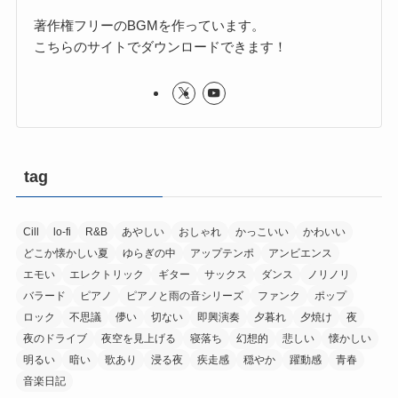
著作権フリーのBGMを作っています。
こちらのサイトでダウンロードできます！
tag
Cill
lo-fi
R&B
あやしい
おしゃれ
かっこいい
かわいい
どこか懐かしい夏
ゆらぎの中
アップテンポ
アンビエンス
エモい
エレクトリック
ギター
サックス
ダンス
ノリノリ
バラード
ピアノ
ピアノと雨の音シリーズ
ファンク
ポップ
ロック
不思議
儚い
切ない
即興演奏
夕暮れ
夕焼け
夜
夜のドライブ
夜空を見上げる
寝落ち
幻想的
悲しい
懐かしい
明るい
暗い
歌あり
浸る夜
疾走感
穏やか
躍動感
青春
音楽日記