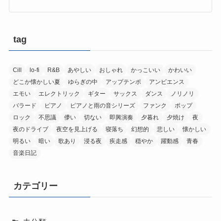
tag
Cill
lo-fi
R&B
あやしい
おしゃれ
かっこいい
かわいい
どこか懐かしい夏
ゆらぎの中
アップテンポ
アンビエンス
エモい
エレクトリック
ギター
サックス
ダンス
ノリノリ
バラード
ピアノ
ピアノと雨の音シリーズ
ファンク
ポップ
ロック
不思議
儚い
切ない
即興演奏
夕暮れ
夕焼け
夜
夜のドライブ
夜空を見上げる
寝落ち
幻想的
悲しい
懐かしい
明るい
暗い
歌あり
浸る夜
疾走感
穏やか
躍動感
青春
音楽日記
カテゴリー