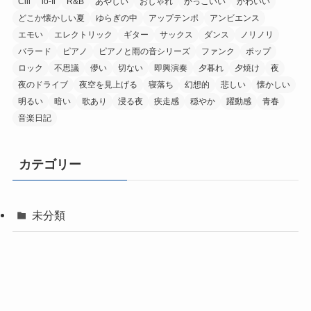
Cill
lo-fi
R&B
あやしい
おしゃれ
かっこいい
かわいい
どこか懐かしい夏
ゆらぎの中
アップテンポ
アンビエンス
エモい
エレクトリック
ギター
サックス
ダンス
ノリノリ
バラード
ピアノ
ピアノと雨の音シリーズ
ファンク
ポップ
ロック
不思議
儚い
切ない
即興演奏
夕暮れ
夕焼け
夜
夜のドライブ
夜空を見上げる
寝落ち
幻想的
悲しい
懐かしい
明るい
暗い
歌あり
浸る夜
疾走感
穏やか
躍動感
青春
音楽日記
カテゴリー
未分類